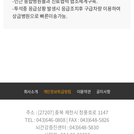
-인근 종합병원들과 진료협력 협조체계구축.
-투석중 응급상황 발생시 응급조치후 구급차량 이용하여
상급병원으로 빠른이송가능.
회사소개
개인정보취급방침
이용약관
공지사항
주소 : [27207] 충북 제천시 청풍호로 1147
TEL : 043)646-0808 | FAX : 043)648-5826
뇌건강증진센터 : 043)648-5830